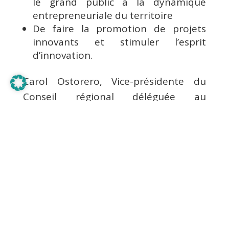
le grand public à la dynamique
entrepreneuriale du territoire
De faire la promotion de projets
innovants et stimuler l’esprit
d’innovation.
Carol Ostorero, Vice-présidente du
Conseil régional déléguée au
développement économique, a fait un
discours sur l’importance de
l’innovation et de la recherche
pour l’évolution de l’économie
guyanaise. Elle a aussi
évoqué l’engagement pris par la
Région de développer une stratégie
globale en matière