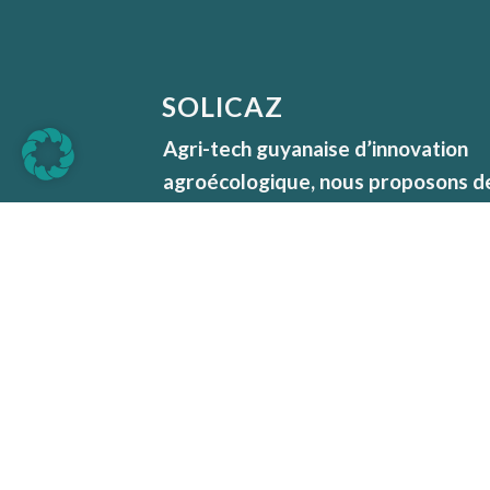
SOLICAZ
Agri-tech guyanaise d’innovation
agroécologique, nous proposons d
services et des produits éco
efficients basés sur les principes d
biomimétisme.