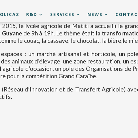
OLICAZ
R&D
SERVICES
NEWS
CONTAC
015, le lycée agricole de Matiti a accueilli le grand
de Guyane
de 9h à 19h. Le thème était
la transformati
omme le couac, la cassave, le chocolat, la bière,le mie
s espaces : un marché artisanal et horticole, un po
 des animaux d’élevage, une zone restauration, un e
l agricole d’occasion, un pole des Organisations de P
ère pour la compétition Grand Caraïbe.
A (Réseau d’Innovation et de Transfert Agricole) avec
tifs.