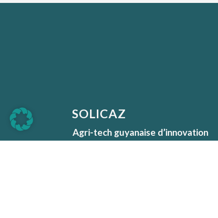
SOLICAZ
Agri-tech guyanaise d’innovation
agroécologique, nous proposons d
services et des produits éco
efficients basés sur les principes d
biomimétisme.