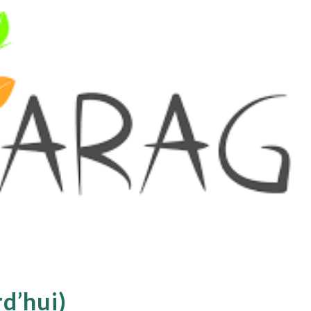
d’hui)