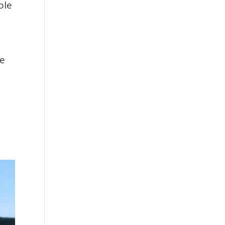
ole
le