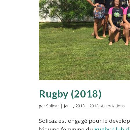
Rugby (2018)
par
Solicaz
|
Jan 1, 2018
|
2018
,
Associations
Solicaz est engagé pour le dével
l’équipe féminine du
Rugby Club d